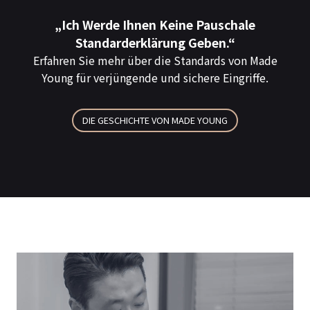
Der Schlüssel Zu Einer
EIN ECHTER MY-ERFAHRUNGSBERICHT:
„Ich Werde Ihnen Keine Pauschale
DAS WAHRE ICH FINDEN!
Standarderklärung Geben.“
Erfolgreichen Operation Ist:
Erfahren Sie mehr über die Standards von Made
Der Schlüssel zum Erfolg liegt natürlich
Young für verjüngende und sichere Eingriffe.
ERFAHRENE FACHÄRZTE
darin, den Kern von Made Young
kennenzulernen.
Das Gesamte Medizinische Team Von Made Young
DIE GESCHICHTE VON MADE YOUNG
Kennenlernen >
Klicken Sie Hier, Um Echte MY-Bewertungen Zu Lesen