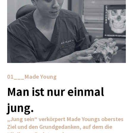
01___Made Young
Man ist nur einmal
jung.
„Jung sein“ verkörpert Made Youngs oberstes
Ziel und den Grundgedanken, auf dem die