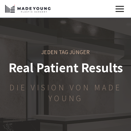
Zum
Inhalt
springen
JEDEN TAG JÜNGER
Real Patient Results
DIE VISION VON MADE
YOUNG