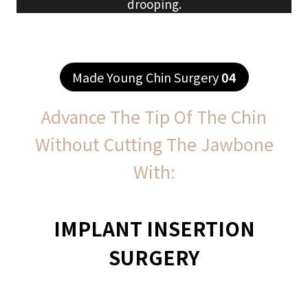
drooping.
Made Young Chin Surgery
04
Advance The Tip Of The Chin
Without Cutting The Jawbone
With:
IMPLANT INSERTION
SURGERY