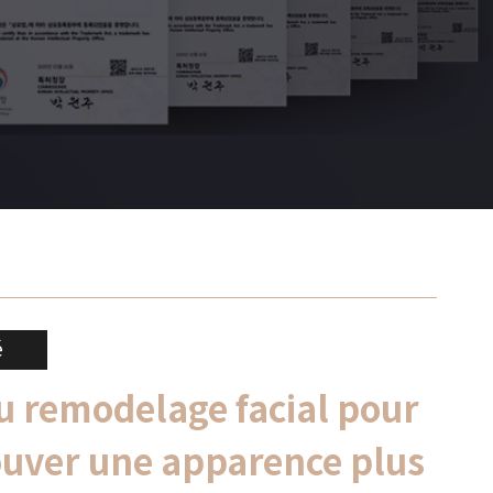
é
u remodelage facial pour
rouver une apparence plus