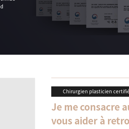
nd
Chirurgien plasticien certifi
Je me consacre a
vous aider à ret