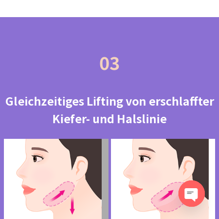
03
Gleichzeitiges Lifting von erschlaffter
Kiefer- und Halslinie
Open